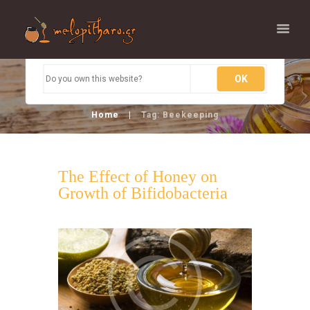
This page can't load Google Maps correctly.
OK
Do you own this website?
Tag: beekeeping
Home
Tag: Beekeeping
The Effect of Honey on
Growth of Bifidobacteria