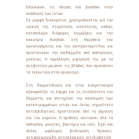
Επουλώνει τις πληγές και βοηθάει στην
ανάπλαση των ιστών.
Σε μορφή διαλύματος χρησιμοποιείται για την
υγιεινή της στοματικής κοιλότητας, καθώς
καταπολεμά διάφορες λοιμώξεις και την
κακοσμία. Bοηθάει στη θεραπεία του
κρυολογήματος και της γαστρεντερίτιδας και
προστατεύει την επιδερμίδα από παθογόνους
μύκητες. H παράλληλη χορήγησή της με τα
αντιβιοτικά μειώνει τις βλάβες που προκαλούν
τα τελευταία στον οργανισμό.
Στη δερματολογία και στην κοσμετολογία
εξασφαλίζει τη λάμψη και τη στιλπνότητα του
δέρματος και επιταχύνει την επούλωση των
κατεστραμμένων ιστών και όντας ισχυρότατο
αντιοξειδωτικό, προστατεύει από τη γήρανση
και τον καρκίνο. Η πρόπολη σκοτώνει όλα τα
παθογόνα, μύκητες, βακτήρια και ιούς. Έχει και
άλλες ωφέλιμες βιολογικές δράσεις:
αντιφλεγμονώδη, αντιαλλεργική, αντιδιαβητική