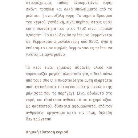
σκουρόχρωμο, καθώς ενσωματώνει γύρη,
σκόνη, πρόπολη και αλλά υπολείμματα από το
μελίσσι ή ανεμοζάλη γύρη. Το σημείο βρασμού
του κεριού, χονδρική, είναι περίπου στους 65οC
και η πυκνότητα του στου 15οC είναι περίπου
0,96gr/ml. Το κερί δεν θα πρέπει να θερμαίνεται
σε θερμοκρασία μεγαλύτερη από 85οC, ενώ η
έκθεση του σε υψηλές θερμοκρασίες πρέπει να
γίνεται με αργό ρυθμό.
Το κερί είναι χημικώς αδρανές υλικό και
παρουσιάζει μεγάλη πλαστικότητα, ειδικά πάνω
από τους 30ο C. Η πλαστικότητα αυτή εξαρτάται
από την καθαρότητα του και από την ποικιλία της
μέλισσας που το παρήγαγε. Είναι αδιάλυτο στο
νερό, και ιδιαίτερα ανθεκτικό σε ισχυρά οξέα.
Ως εκατοστού, δύσκολα αφομοιώνεται από τον
ανθρώπινο οργανισμό κατά την πέψη, δηλαδή
δεν τρώγεται!
Χημική Σύσταση κεριού